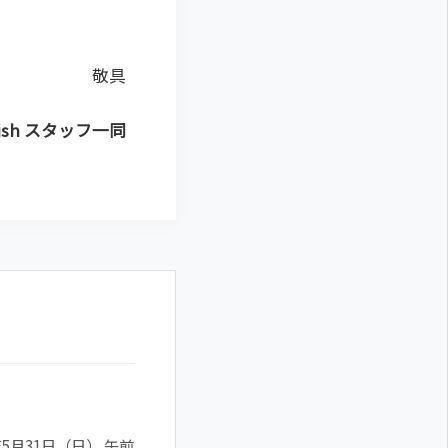
敬具
uish スタッフ一同
月31日（日） 午前